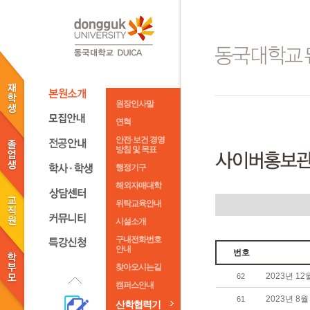
원장인사말
연혁
안전·보건 경영
방침 및 목표
행정기구
해외자매대학
위탁교육안내
시설소개
구내전화번호
안내
번호
찾아오시는길
2023년 12
62
캠퍼스안내
2023년 8월
61
산학협력기