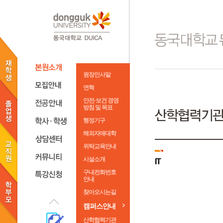
원장인사말
연혁
안전·보건 경영
방침 및 목표
행정기구
해외자매대학
위탁교육안내
시설소개
IT
구내전화번호
안내
찾아오시는길
캠퍼스안내
산학협력기관