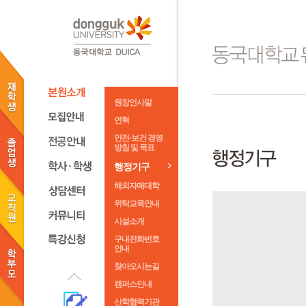
원장인사말
연혁
안전·보건 경영
방침 및 목표
행정기구
해외자매대학
위탁교육안내
시설소개
구내전화번호
안내
찾아오시는길
캠퍼스안내
산학협력기관