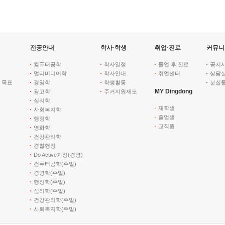
전공안내
학사·학생
취업·진로
커뮤니
컴퓨터공학
학사일정
졸업 후 진로
공지
멀티미디어학
학사안내
취업센터
상담
 목표
경영학
학생활동
분실
MY Dingdong
광고학
주거지원제도
심리학
재학생
사회복지학
졸업생
행정학
교직원
영화학
건강관리학
경찰행정
Do Active과정(경영)
컴퓨터공학(주말)
경영학(주말)
행정학(주말)
심리학(주말)
건강관리학(주말)
사회복지학(주말)