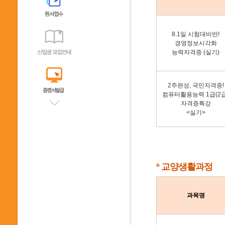
8.1일 시험대비반!
경영정보시각화
능력자격증 (실기)
2주완성, 국민자격증!
컴퓨터활용능력 1급(2급
자격증특강
<실기>
º 교양생활과정
과목명