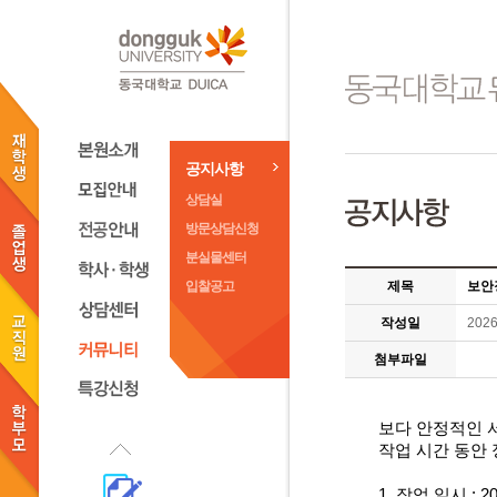
공지사항
상담실
방문상담신청
분실물센터
입찰공고
제목
보안장
작성일
2026
첨부파일
보다 안정적인 
작업 시간 동안
1.
작업 일시
: 2