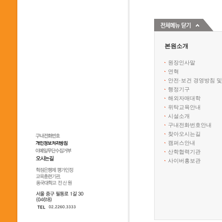
본원소개
원장인사말
연혁
안전·보건 경영방침 및
행정기구
해외자매대학
위탁교육안내
시설소개
구내전화번호안내
찾아오시는길
캠퍼스안내
산학협력기관
사이버홍보관