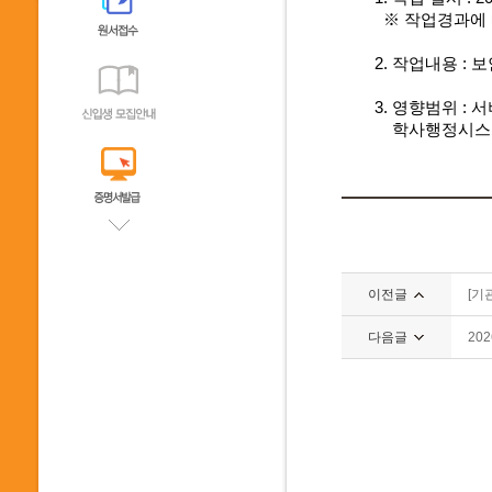
※
작업경과에 
2.
작업내용
:
보
3.
영향범위
:
서
학사행정시스템(
이전글
[기
다음글
20