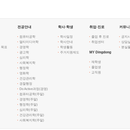
전공안내
학사·학생
취업·진로
커뮤니
컴퓨터공학
학사일정
졸업 후 진로
공지
멀티미디어학
학사안내
취업센터
상담
 목표
경영학
학생활동
분실
MY Dingdong
광고학
주거지원제도
심리학
재학생
사회복지학
졸업생
행정학
교직원
영화학
건강관리학
경찰행정
Do Active과정(경영)
컴퓨터공학(주말)
경영학(주말)
행정학(주말)
심리학(주말)
건강관리학(주말)
사회복지학(주말)