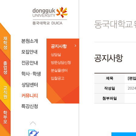
공지사항
상담실
방문상담신청
분실물센터
입찰공고
제목
[편
작성일
2024
첨부파일